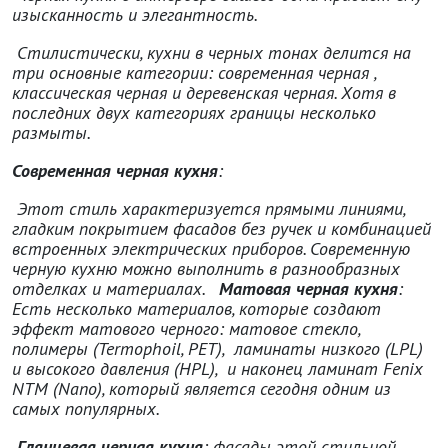
изысканность и элегантность.
Стилистически, кухни в черных тонах делится на
три основные категории: современная черная ,
классическая черная и деревенская черная. Хотя в
последних двух категориях границы несколько
размыты.
Современная черная кухня
:
Этот стиль характеризуется прямыми линиями,
гладким покрытием фасадов без ручек и комбинацией
встроенных электрических приборов. Современную
черную кухню можно выполнить в разнообразных
отделках и материалах.
Матовая черная кухня
:
Есть несколько материалов, которые создают
эффект матового черного: матовое стекло,
полимеры (
Termophoil
,
PET
), ламинаты низкого (
LPL
)
и высокого давления (
HPL
), и наконец ламинат
Fenix
NTM
(
Nano
), который является сегодня одним из
самых популярных.
Глянцевая черная кухня
:
фасады этой стильной