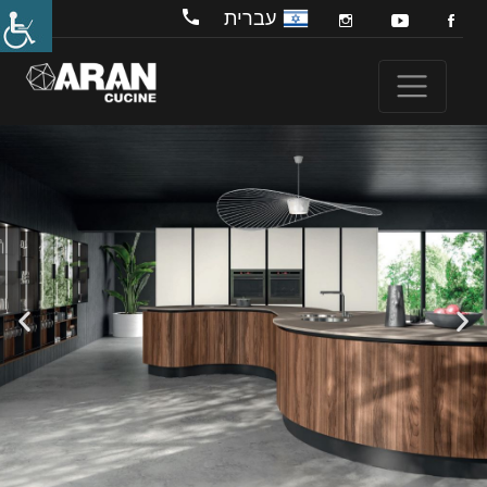
עברית